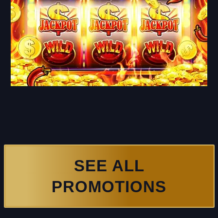
SEE ALL
PROMOTIONS