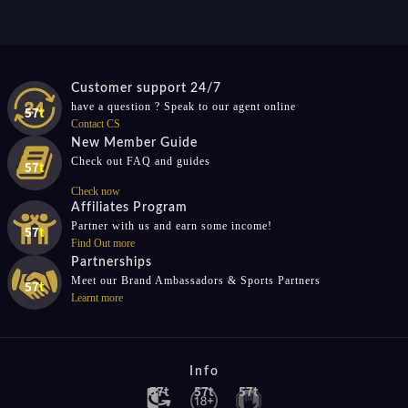
Customer support 24/7
have a question ? Speak to our agent online
Contact CS
New Member Guide
Check out FAQ and guides
Check now
Affiliates Program
Partner with us and earn some income!
Find Out more
Partnerships
Meet our Brand Ambassadors & Sports Partners
Learnt more
Info