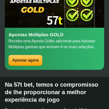
Apostas Múltiplas GOLD
Receba uma Aposta Grátis adicional para Apostas
Múltiplas ganhas que tenham 4 ou mais seleções.
Apostar agora
Na 57t bet, temos o compromisso
de lhe proporcionar a melhor
experiência de jogo