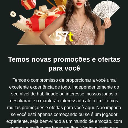
Temos novas promoções e ofertas
para você
Temos o compromisso de proporcionar a você uma
excelente experiência de jogo. Independentemente do
seu nível de habilidade ou interesse, nossos jogos o
desafiarão e o manterão interessado até o fim! Temos
muitas promoções e ofertas para você aqui. Não importa
se você está apenas começando ou se é um jogador
experiente, seja bem-vindo a um mundo de emoção, com