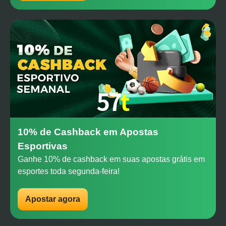
10% de Cashback em Apostas
Esportivas
Ganhe 10% de cashback em suas apostas grátis em
esportes toda segunda-feira!
Apostar agora