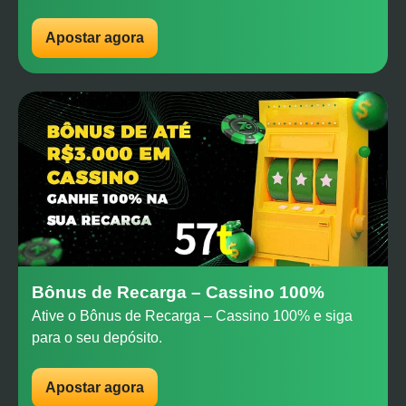
Apostar agora
Bônus de Recarga – Cassino 100%
Ative o Bônus de Recarga – Cassino 100% e siga
para o seu depósito.
Apostar agora